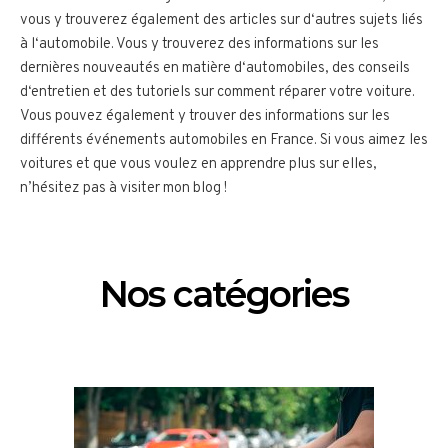
v
ous
y
trou
vere
z
é
gal
ement
des
articles
sur
d
‘
aut
res
su
j
ets
li
és
à
l
‘
aut
om
obile
.
V
ous
y
trou
vere
z
des
inform
ations
sur
les
d
ern
i
è
res
n
ou
ve
aut
és
en
mat
i
ère
d
‘
aut
om
obiles
,
des
con
se
ils
d
‘
ent
ret
ien
et
des
tut
ori
els
sur
comment
ré
p
arer
vot
re
vo
iture
.
V
ous
p
ou
vez
é
gal
ement
y
trou
ver
des
inform
ations
sur
les
diff
é
rent
s
é
v
én
ements
automobiles
en
France. Si vous aimez les
voitures et que vous voulez en apprendre plus sur elles,
n’hésitez pas à visiter mon blog !
Nos catégories