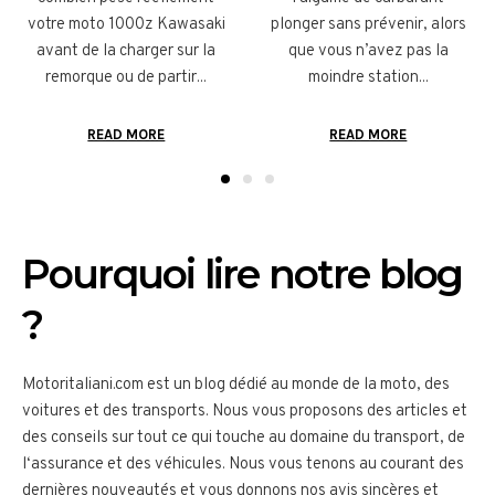
votre moto 1000z Kawasaki
plonger sans prévenir, alors
avant de la charger sur la
que vous n’avez pas la
remorque ou de partir...
moindre station...
READ MORE
READ MORE
Pourquoi lire notre blog
?
Motor
ital
iani
.
com
est
un
blog
dé
di
é
au
m
onde
de
la
m
oto
,
des
vo
itures
et
des
transports
.
N
ous
v
ous
propos
ons
des
articles
et
des
con
se
ils
sur
t
out
ce
qui
tou
che
au
dom
aine
du
transport
,
de
l
‘
ass
urance
et
des
v
é
h
ic
ules
.
N
ous
v
ous
ten
ons
au
cour
ant
des
d
ern
i
è
res
n
ou
ve
aut
és
et
v
ous
don
n
ons
nos
av
is
s
inc
è
res
et