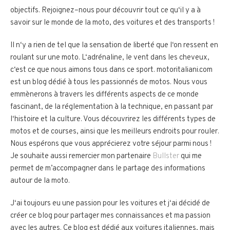
object
if
s
.
Re
jo
ign
ez
–
n
ous
pour
dé
c
ou
v
rir
t
out
ce
qu
‘
il
y
a
à
sav
oir
sur
le
m
onde
de
la
m
oto
,
des
vo
itures
et
des
transports
!
Il
n
‘
y
a
r
ien
de
tel
que
la
sensation
de
liber
t
é
que
l
‘
on
res
sent
en
r
oul
ant
sur
une
m
oto
.
L
‘
ad
ré
n
aline
,
le
vent
d
ans
les
che
ve
ux
,
c
‘
est
ce
que
n
ous
aim
ons
t
ous
d
ans
ce
sport
.
motor
ital
iani
.
com
est
un
blog
dé
di
é
à
t
ous
les
passion
n
és
de
mot
os
.
N
ous
v
ous
em
m
è
ner
ons
à
travers
les
diff
é
rent
s
aspects
de
ce
m
onde
fasc
inant
,
de
la
ré
g
lement
ation
à
la
technique
,
en
pass
ant
par
l
‘
hist
oire
et
la
culture
.
V
ous
dé
c
ou
v
ri
rez
les
diff
é
rent
s
types
de
mot
os
et
de
courses
,
a
ins
i
que
les
me
ille
urs
end
ro
its
pour
rou
ler
.
N
ous
esp
é
rons
que
v
ous
app
ré
c
iere
z
vot
re
s
é
j
our
par
mi
n
ous
!
Je souhaite aussi remercier mon partenaire
Bullster
qui me
permet de m’accompagner dans le partage des informations
autour de la moto.
J
‘
ai
tou
j
ours
e
u
une
passion
pour
les
vo
itures
et
j
‘
ai
dé
c
id
é
de
cr
é
er
ce
blog
pour
part
ager
mes
con
na
iss
ances
et
ma
passion
a
vec
les
aut
res
.
Ce
blog
est
dé
di
é
aux
vo
itures
it
ali
ennes
,
m
ais