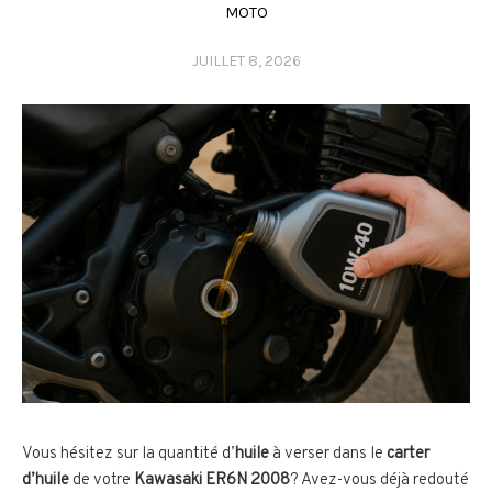
MOTO
JUILLET 8, 2026
Vous hésitez sur la quantité d’
huile
à verser dans le
carter
d’huile
de votre
Kawasaki ER6N 2008
? Avez-vous déjà redouté