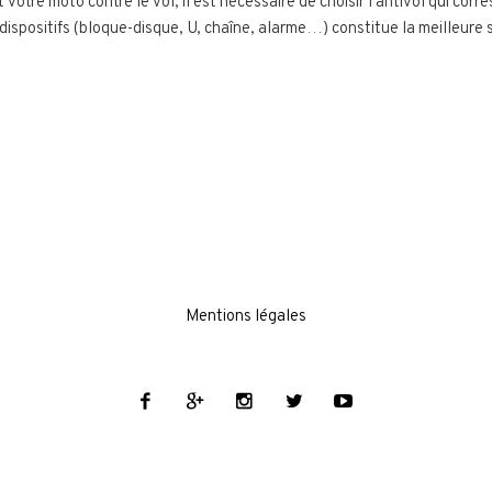
otre moto contre le vol, il est nécessaire de choisir l’antivol qui corr
dispositifs (bloque-disque, U, chaîne, alarme…) constitue la meilleure 
Mentions légales