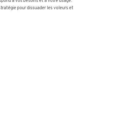
espond à vos besoins et à votre usage.
stratégie pour dissuader les voleurs et