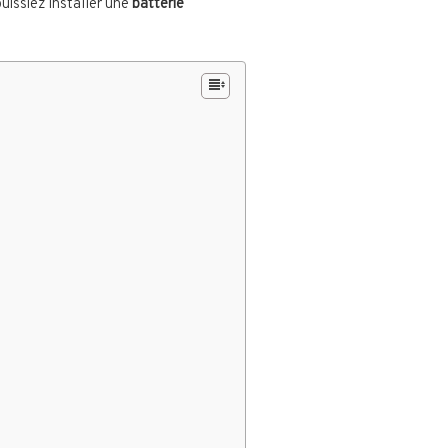
puissiez installer une
batterie