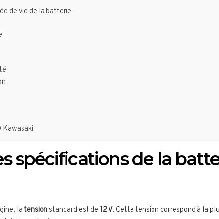
ée de vie de la batterie
e
ité
on
é
50 Kawasaki
 spécifications de la batter
igine, la
tension
standard est de
12 V
. Cette tension correspond à la p