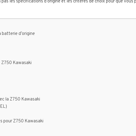
 pas les spécifications d’origine et les critères de choix pour que vous 
 batterie d’origine
ie Z750 Kawasaki
vec la Z750 Kawasaki
GEL)
ies pour Z750 Kawasaki