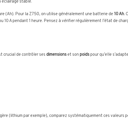
 éclairage stable.
e (Ah). Pour la Z750, on utilise généralement une batterie de
10 Ah
. 
u 10 A pendant 1 heure. Pensez à vérifier régulièrement l’état de charg
st crucial de contrôler ses
dimensions
et son
poids
pour qu’elle s’adapt
égère (lithium par exemple), comparez systématiquement ces valeurs po