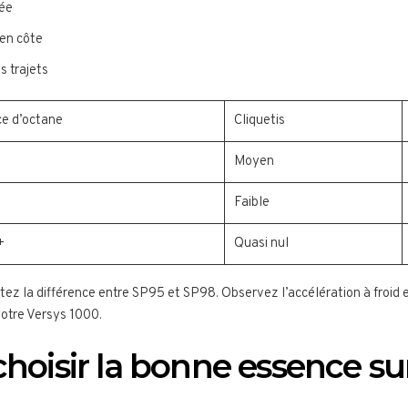
née
en côte
s trajets
ce d’octane
Cliquetis
Moyen
Faible
+
Quasi nul
otez la différence entre SP95 et SP98. Observez l’accélération à froid 
otre Versys 1000.
choisir la bonne essence s