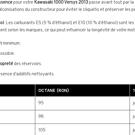
ssence
pour votre
Kawasaki 1000 Versys 2013
passe avant tout par la v
éconisations du constructeur pour éviter le cliquetis et préserver les 
ol
. Les carburants E5 (5 % d’éthanol) et E10 (10 % d’éthanol) sont les
rient selon les marques, ce qui peut influencer la longévité de votre mot
N minimum.
possible.
ropreté
des réservoirs.
résence d’additifs nettoyants.
OCTANE (RON)
95
j
98
j
105
j