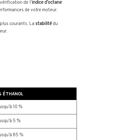
érification de l’
indice d’octane
.
performances de votre moteur.
 plus courants. La
stabilité
du
eur.
% ÉTHANOL
usqu’à 10 %
usqu’à 5 %
usqu’à 85 %