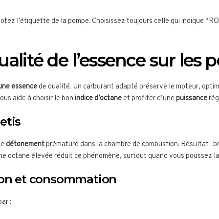
 notez l’étiquette de la pompe. Choisissez toujours celle qui indique “
ualité de l’essence sur les
une essence
de qualité. Un carburant adapté préserve le moteur, optimi
vous aide à choisir le bon
indice d’octane
et profiter d’une
puissance
rég
etis
le
détonement
prématuré dans la chambre de combustion. Résultat : br
, une octane élevée réduit ce phénomène, surtout quand vous poussez l
tion et consommation
ar :