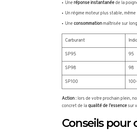
Une
réponse instantanée
de la poig
Un régime moteur plus stable, même 
Une
consommation
maîtrisée sur long
Carburant
Indi
SP95
95
SP98
98
SP100
100
Action :
lors de votre prochain plein, n
concret de la
qualité de l’essence
sur v
Conseils pour 