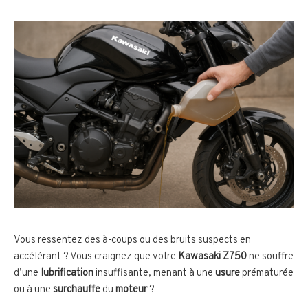
Vous ressentez des à-coups ou des bruits suspects en
accélérant ? Vous craignez que votre
Kawasaki Z750
ne souffre
d’une
lubrification
insuffisante, menant à une
usure
prématurée
ou à une
surchauffe
du
moteur
?