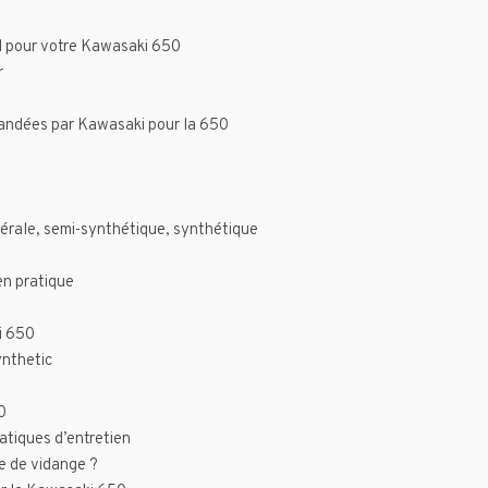
ial pour votre Kawasaki 650
r
andées par Kawasaki pour la 650
nérale, semi-synthétique, synthétique
en pratique
i 650
ynthetic
0
atiques d’entretien
le de vidange ?