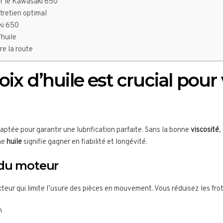
r le Kawasaki 650
tretien optimal
ki 650
huile
re la route
ix d’huile est crucial pour
aptée pour garantir une lubrification parfaite. Sans la bonne
viscosité
,
nne
huile
signifie gagner en fiabilité et longévité.
 du moteur
cteur qui limite l’usure des pièces en mouvement. Vous réduisez les fro
n