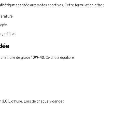
nthétique
adaptée aux motos sportives. Cette formulation offre :
pérature
ongée
ge à froid
dée
e une huile de grade
10W-40
. Ce choix équilibre :
on
3,0 L
d’huile. Lors de chaque vidange :