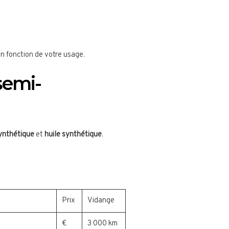
en fonction de votre usage.
semi-
ynthétique
et
huile synthétique
.
Prix
Vidange
€
3 000 km