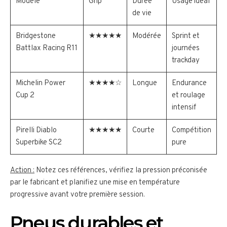
Modèle
Grip
Durée
Usage idéal
de vie
Bridgestone
★★★★★
Modérée
Sprint et
Battlax Racing R11
journées
trackday
Michelin Power
★★★★☆
Longue
Endurance
Cup 2
et roulage
intensif
Pirelli Diablo
★★★★★
Courte
Compétition
Superbike SC2
pure
Action :
Notez ces références, vérifiez la pression préconisée
par le fabricant et planifiez une mise en température
progressive avant votre première session.
Pneus durables et