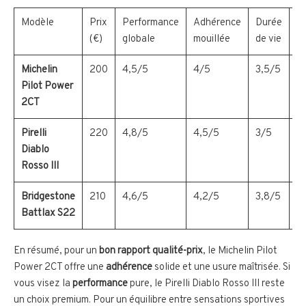
Modèle
Prix
Performance
Adhérence
Durée
U
(€)
globale
mouillée
de vie
Michelin
200
4,5/5
4/5
3,5/5
S
Pilot Power
2CT
Pirelli
220
4,8/5
4,5/5
3/5
Sp
Diablo
Rosso III
Bridgestone
210
4,6/5
4,2/5
3,8/5
S
Battlax S22
En résumé, pour un
bon rapport qualité-prix
, le Michelin Pilot
Power 2CT offre une
adhérence
solide et une usure maîtrisée. Si
vous visez la
performance
pure, le Pirelli Diablo Rosso III reste
un choix premium. Pour un équilibre entre sensations sportives