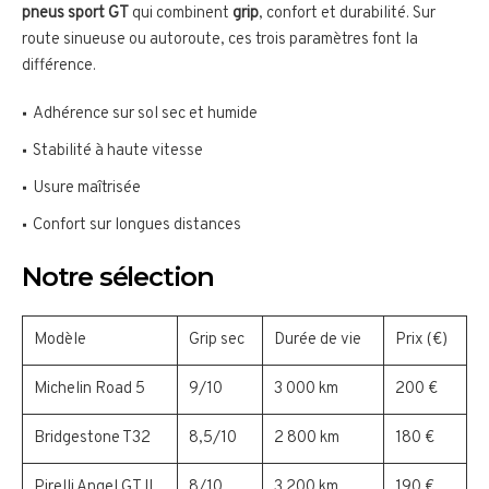
pneus sport GT
qui combinent
grip
, confort et durabilité. Sur
route sinueuse ou autoroute, ces trois paramètres font la
différence.
Adhérence sur sol sec et humide
Stabilité à haute vitesse
Usure maîtrisée
Confort sur longues distances
Notre sélection
Modèle
Grip sec
Durée de vie
Prix (€)
Michelin Road 5
9/10
3 000 km
200 €
Bridgestone T32
8,5/10
2 800 km
180 €
Pirelli Angel GT II
8/10
3 200 km
190 €