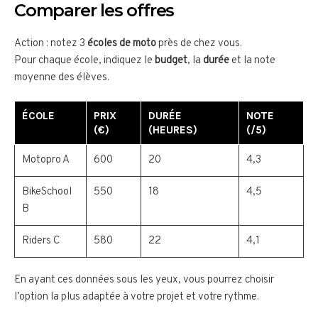
Comparer les offres
Action : notez 3
écoles de moto
près de chez vous.
Pour chaque école, indiquez le
budget
, la
durée
et la note
moyenne des élèves.
ÉCOLE
PRIX
DURÉE
NOTE
(€)
(HEURES)
(/5)
Motopro A
600
20
4,3
BikeSchool
550
18
4,5
B
Riders C
580
22
4,1
En ayant ces données sous les yeux, vous pourrez choisir
l’option la plus adaptée à votre projet et votre rythme.